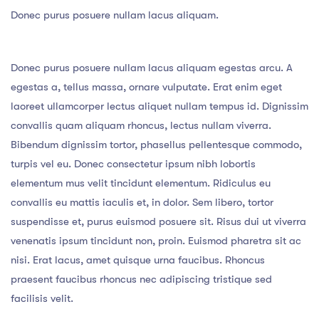
Donec purus posuere nullam lacus aliquam.
Donec purus posuere nullam lacus aliquam egestas arcu. A
egestas a, tellus massa, ornare vulputate. Erat enim eget
laoreet ullamcorper lectus aliquet nullam tempus id. Dignissim
convallis quam aliquam rhoncus, lectus nullam viverra.
Bibendum dignissim tortor, phasellus pellentesque commodo,
turpis vel eu. Donec consectetur ipsum nibh lobortis
elementum mus velit tincidunt elementum. Ridiculus eu
convallis eu mattis iaculis et, in dolor. Sem libero, tortor
suspendisse et, purus euismod posuere sit. Risus dui ut viverra
venenatis ipsum tincidunt non, proin. Euismod pharetra sit ac
nisi. Erat lacus, amet quisque urna faucibus. Rhoncus
praesent faucibus rhoncus nec adipiscing tristique sed
facilisis velit.