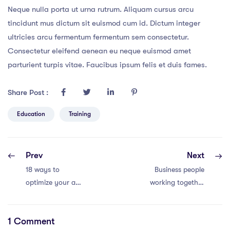
Neque nulla porta ut urna rutrum. Aliquam cursus arcu
tincidunt mus dictum sit euismod cum id. Dictum integer
ultricies arcu fermentum fermentum sem consectetur.
Consectetur eleifend aenean eu neque euismod amet
parturient turpis vitae. Faucibus ipsum felis et duis fames.
Share Post :
Education
Training
Prev
Next
18 ways to
Business people
optimize your ad
working together
marketing budget
conference and
efficiently
studying online
1 Comment